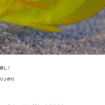
探し！
リン作り
）