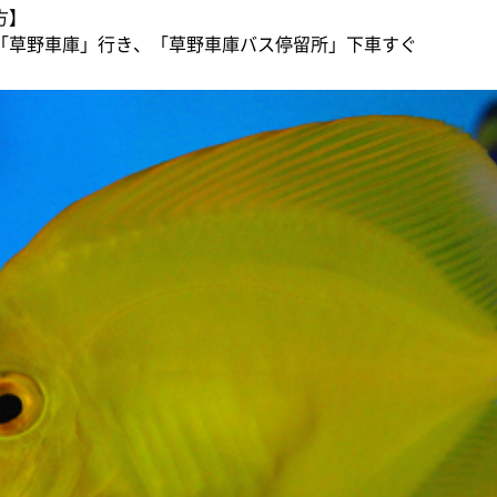
方】
「草野車庫」行き、「草野車庫バス停留所」下車すぐ