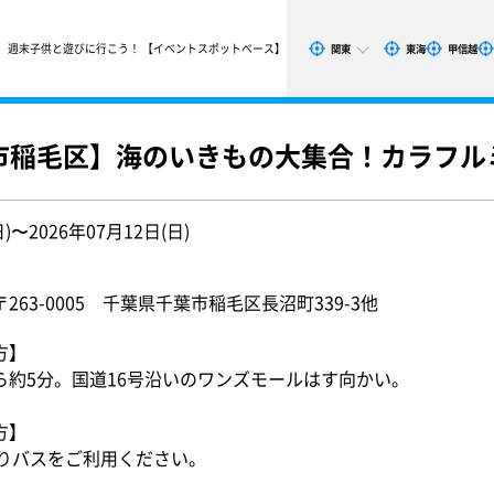
週末子供と遊びに行こう！ 【イベントスポットベース】
関東
東海
甲信越
葉市稲毛区】海のいきもの大集合！カラフル
日)〜2026年07月12日(日)
63-0005 千葉県千葉市稲毛区長沼町339-3他
方】
ら約5分。国道16号沿いのワンズモールはす向かい。
方】
よりバスをご利用ください。