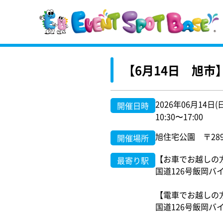
【6月14日 旭
2026年06月14日(
開催日時
10:30〜17:00
旭住宅公園 〒289-
開催場所
【お車でお越しの
最寄り駅
国道126号飯岡バ
【電車でお越しの
国道126号飯岡バ