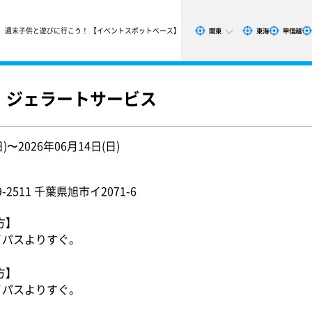
週末子供と遊びに行こう！ 【イベントスポットベース】
関東
東海
甲信越
市】ジェラートサービス
日)〜2026年06月14日(日)
2511 千葉県旭市イ2071-6
方】
イパスよりすぐ。
方】
イパスよりすぐ。