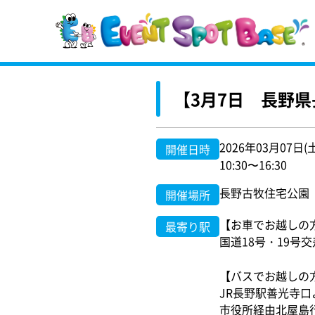
【3月7日 長野
2026年03月07日(
開催日時
10:30〜16:30
長野古牧住宅公園 〒
開催場所
【お車でお越しの
最寄り駅
国道18号・19号
【バスでお越しの
JR長野駅善光寺
市役所経由北屋島