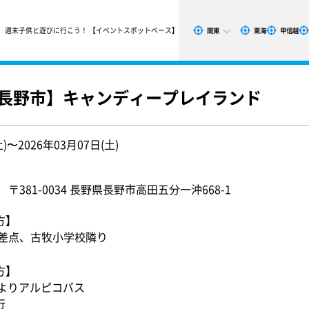
週末子供と遊びに行こう！ 【イベントスポットベース】
関東
東海
甲信越
県長野市】キャンディープレイランド
土)〜2026年03月07日(土)
381-0034 長野県長野市高田五分一沖668-1
方】
交差点、古牧小学校隣り
方】
口よりアルピコバス
行