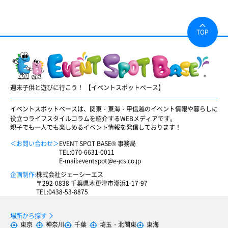
TOP
週末子供と遊びに行こう！ 【イベントスポットベース】
イベントスポットベースは、関東・東海・甲信越のイベント情報や暮らしに
役立つライフスタイルコラムを紹介するWEBメディアです。
親子でも一人でも楽しめるイベント情報を発信しております！
＜お問い合わせ＞
EVENT SPOT BASE® 事務局
TEL:
070-6631-0011
E-mail:
eventspot@e-jcs.co.jp
企画制作:
株式会社ジェーシーエス
〒292-0838 千葉県木更津市潮浜1-17-97
TEL:
0438-53-8875
場所から探す
東京
神奈川
千葉
埼玉・北関東
東海