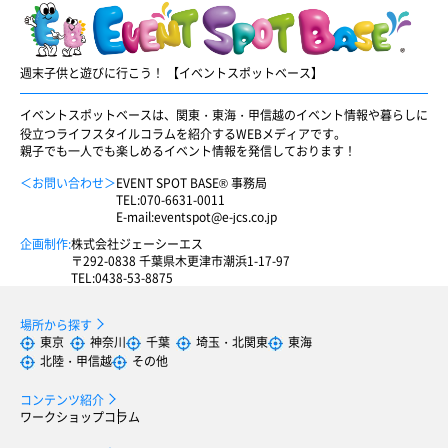
週末子供と遊びに行こう！ 【イベントスポットベース】
イベントスポットベースは、関東・東海・甲信越のイベント情報や暮らしに
役立つライフスタイルコラムを紹介するWEBメディアです。
親子でも一人でも楽しめるイベント情報を発信しております！
＜お問い合わせ＞
EVENT SPOT BASE® 事務局
TEL:
070-6631-0011
E-mail:
eventspot@e-jcs.co.jp
企画制作:
株式会社ジェーシーエス
〒292-0838 千葉県木更津市潮浜1-17-97
TEL:
0438-53-8875
場所から探す
東京
神奈川
千葉
埼玉・北関東
東海
北陸・甲信越
その他
コンテンツ紹介
ワークショップ
コラム