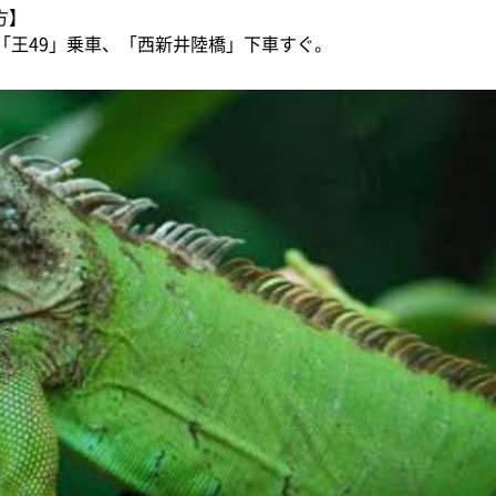
方】
「王49」乗車、「西新井陸橋」下車すぐ。