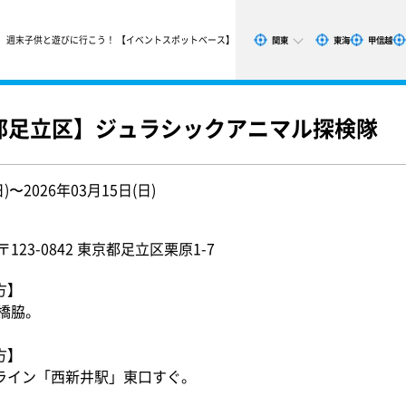
週末子供と遊びに行こう！ 【イベントスポットベース】
関東
東海
甲信越
京都足立区】ジュラシックアニマル探検隊
日)〜2026年03月15日(日)
23-0842 東京都足立区栗原1-7
方】
橋脇。
方】
ライン「西新井駅」東口すぐ。