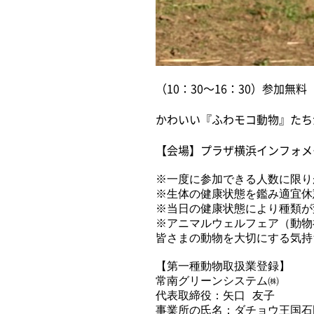
（10：30～16：30）参加無料
かわいい『ふわモコ動物』たち
【会場】プラザ横浜インフォメ
※一度に参加できる人数に限り
※生体の健康状態を鑑み適宜休
※当日の健康状態により種類が
※アニマルウェルフェア（動物
皆さまの動物を大切にする気持
【第一種動物取扱業登録】
常南グリーンシステム㈱
代表取締役：矢口 友子
事業所の氏名：ダチョウ王国石