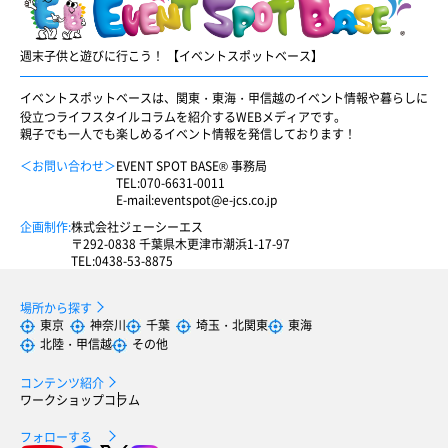
週末子供と遊びに行こう！ 【イベントスポットベース】
イベントスポットベースは、関東・東海・甲信越のイベント情報や暮らしに
役立つライフスタイルコラムを紹介するWEBメディアです。
親子でも一人でも楽しめるイベント情報を発信しております！
＜お問い合わせ＞
EVENT SPOT BASE® 事務局
TEL:
070-6631-0011
E-mail:
eventspot@e-jcs.co.jp
企画制作:
株式会社ジェーシーエス
〒292-0838 千葉県木更津市潮浜1-17-97
TEL:
0438-53-8875
場所から探す
東京
神奈川
千葉
埼玉・北関東
東海
北陸・甲信越
その他
コンテンツ紹介
ワークショップ
コラム
フォローする