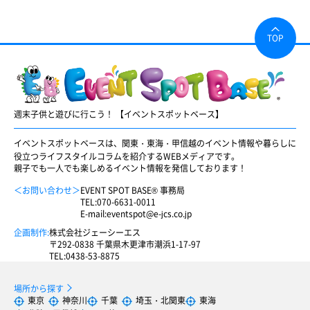
TOP
週末子供と遊びに行こう！ 【イベントスポットベース】
イベントスポットベースは、関東・東海・甲信越のイベント情報や暮らしに
役立つライフスタイルコラムを紹介するWEBメディアです。
親子でも一人でも楽しめるイベント情報を発信しております！
＜お問い合わせ＞
EVENT SPOT BASE® 事務局
TEL:
070-6631-0011
E-mail:
eventspot@e-jcs.co.jp
企画制作:
株式会社ジェーシーエス
〒292-0838 千葉県木更津市潮浜1-17-97
TEL:
0438-53-8875
場所から探す
東京
神奈川
千葉
埼玉・北関東
東海