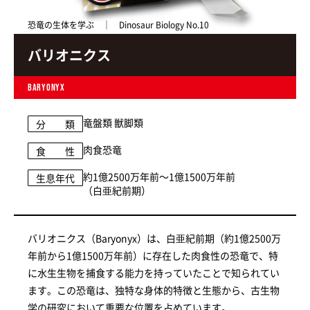
恐竜の生体を学ぶ ｜ Dinosaur Biology No.10
バリオニクス
BARYONYX
竜盤類 獣脚類
分 類
肉食恐竜
食 性
約1億2500万年前～1億1500万年前
生息年代
（白亜紀前期）
バリオニクス（Baryonyx）は、白亜紀前期（約1億2500万
年前から1億1500万年前）に存在した肉食性の恐竜で、特
に水生生物を捕食する能力を持っていたことで知られてい
ます。この恐竜は、独特な身体的特徴と生態から、古生物
学の研究において重要な位置を占めています。