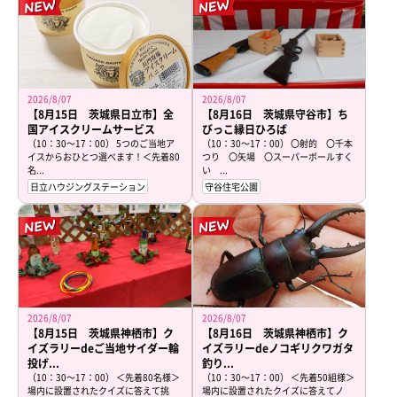
2026/8/07
2026/8/07
【8月15日 茨城県日立市】全
【8月16日 茨城県守谷市】ち
国アイスクリームサービス
びっこ縁日ひろば
（10：30～17：00） 5つのご当地ア
（10：30～17：00） 〇射的 〇千本
イスからおひとつ選べます！＜先着80
つり 〇矢場 〇スーパーボールすく
名...
い ...
日立ハウジングステーション
守谷住宅公園
2026/8/07
2026/8/07
【8月15日 茨城県神栖市】ク
【8月16日 茨城県神栖市】ク
イズラリーdeご当地サイダー輪
イズラリーdeノコギリクワガタ
投げ...
釣り...
（10：30～17：00） ＜先着80名様＞
（10：30～17：00） ＜先着50組様＞
場内に設置されたクイズに答えて挑
場内に設置されたクイズに答えてノ