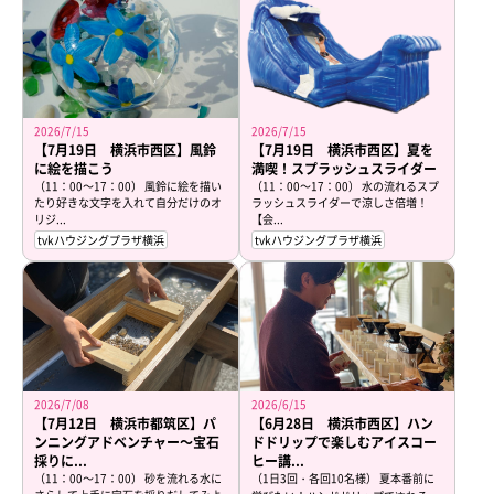
2026/7/15
2026/7/15
【7月19日 横浜市西区】風鈴
【7月19日 横浜市西区】夏を
に絵を描こう
満喫！スプラッシュスライダー
（11：00～17：00） 風鈴に絵を描い
（11：00～17：00） 水の流れるスプ
たり好きな文字を入れて自分だけのオ
ラッシュスライダーで涼しさ倍増！
リジ...
【会...
tvkハウジングプラザ横浜
tvkハウジングプラザ横浜
2026/7/08
2026/6/15
【7月12日 横浜市都筑区】パ
【6月28日 横浜市西区】ハン
ンニングアドベンチャー～宝石
ドドリップで楽しむアイスコー
採りに...
ヒー講...
（11：00～17：00） 砂を流れる水に
（1日3回・各回10名様） 夏本番前に