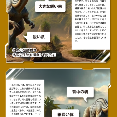
爪を持ち、特にその指の一つは大
きく発達しています。この爪は、
捕獲や捕食に使われた可能性があ
ります。バリオニクスは、力強い
前肢を利用して、水中や岸辺で獲
物を捕まえることができたと考え
られています。バリオニクスは肉
食性で、特に魚を主な食料として
いたと考えられています。化石の
内部から魚の骨が発見されている
ことが、その食性を裏付けていま
す。
一部の化石では、背中に小さな突
起があり、これが外側へ突き出し
ている場合があるため、何らかの
構造が存在した可能性が示唆され
ていますが、その正確な役割につ
いてはまだ研究が進行中です。こ
の恐竜は主に川や湖、湿地や水際
に生息しており、水生生活に特化
した適応を示しています。バリオ