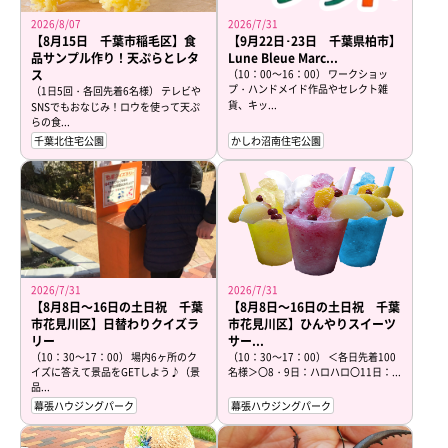
2026/8/07
2026/7/31
【8月15日 千葉市稲毛区】食
【9月22日･23日 千葉県柏市】
品サンプル作り！天ぷらとレタ
Lune Bleue Marc...
ス
（10：00～16：00） ワークショッ
プ・ハンドメイド作品やセレクト雑
（1日5回・各回先着6名様） テレビや
貨、キッ...
SNSでもおなじみ！ロウを使って天ぷ
らの食...
千葉北住宅公園
かしわ沼南住宅公園
2026/7/31
2026/7/31
【8月8日～16日の土日祝 千葉
【8月8日～16日の土日祝 千葉
市花見川区】日替わりクイズラ
市花見川区】ひんやりスイーツ
リー
サー...
（10：30～17：00） 場内6ヶ所のク
（10：30～17：00） ＜各日先着100
イズに答えて景品をGETしよう♪（景
名様＞〇8・9日：ハロハロ〇11日：...
品...
幕張ハウジングパーク
幕張ハウジングパーク