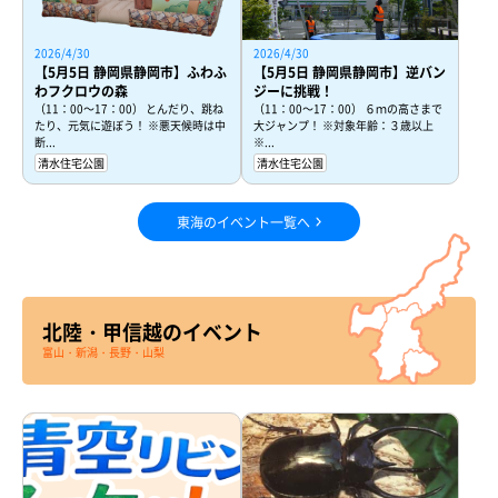
2026/4/30
2026/4/30
【5月5日 静岡県静岡市】ふわふ
【5月5日 静岡県静岡市】逆バン
わフクロウの森
ジーに挑戦！
（11：00～17：00） とんだり、跳ね
（11：00～17：00） ６ｍの高さまで
たり、元気に遊ぼう！ ※悪天候時は中
大ジャンプ！ ※対象年齢：３歳以上
断...
※...
清水住宅公園
清水住宅公園
東海のイベント一覧へ
北陸・甲信越のイベント
富山・新潟・長野・山梨