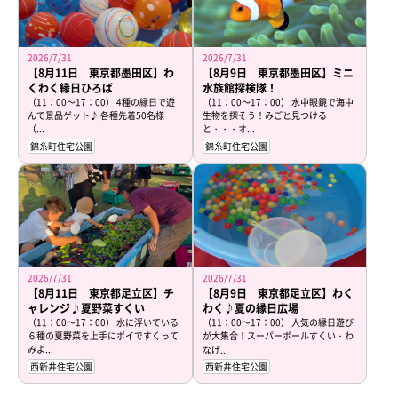
2026/7/31
2026/7/31
【8月11日 東京都墨田区】わ
【8月9日 東京都墨田区】ミニ
くわく縁日ひろば
水族館探検隊！
（11：00～17：00） 4種の縁日で遊
（11：00～17：00） 水中眼鏡で海中
んで景品ゲット♪ 各種先着50名様
生物を探そう！みごと見つける
（...
と・・・オ...
錦糸町住宅公園
錦糸町住宅公園
2026/7/31
2026/7/31
【8月11日 東京都足立区】チ
【8月9日 東京都足立区】わく
ャレンジ♪夏野菜すくい
わく♪夏の縁日広場
（11：00～17：00） 水に浮いている
（11：00～17：00） 人気の縁日遊び
６種の夏野菜を上手にポイですくって
が大集合！スーパーボールすくい・わ
みよ...
なげ...
西新井住宅公園
西新井住宅公園