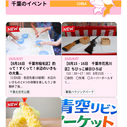
千葉のイベント
CHIBA
2026/8/07
2026/8/07
【8月16日 千葉市稲毛区】釣
【8月15・16日 千葉市花見川
って！すくって！水辺のいきも
区】ちびっこ縁日ひろば
の大集...
（10：30～17：00） 8月15日・・・
（1日6回・各回先着10組様） 水辺の
〇射的 〇矢場 〇スーパーボールす
いきものと4つの体験を楽しもう♪体
く...
験終了後...
千葉北住宅公園
幕張ハウジングパーク