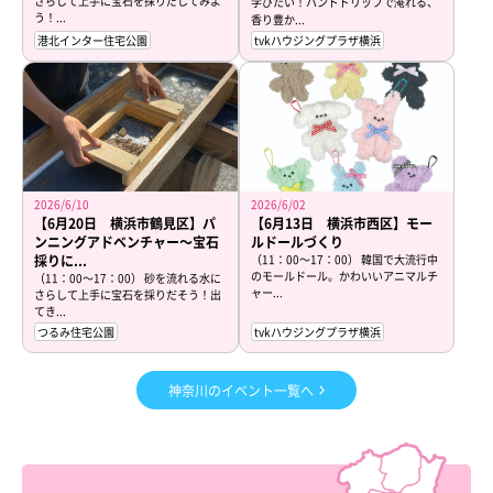
さらして上手に宝石を採りだしてみよ
学びたい！ハンドドリップで淹れる、
う！...
香り豊か...
港北インター住宅公園
tvkハウジングプラザ横浜
2026/6/10
2026/6/02
【6月20日 横浜市鶴見区】パ
【6月13日 横浜市西区】モー
ンニングアドベンチャー～宝石
ルドールづくり
採りに...
（11：00～17：00） 韓国で大流行中
のモールドール。かわいいアニマルチ
（11：00～17：00） 砂を流れる水に
ャー...
さらして上手に宝石を採りだそう！出
てき...
つるみ住宅公園
tvkハウジングプラザ横浜
神奈川のイベント一覧へ