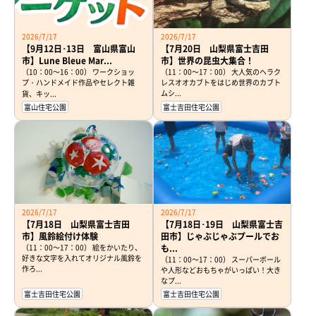
2026/7/17
2026/7/17
【9月12日･13日 富山県富山
【7月20日 山梨県富士吉田
市】Lune Bleue Mar...
市】世界の昆虫大集合！
（10：00～16：00） ワークショッ
（11：00～17：00） 大人気のヘラク
プ・ハンドメイド作品やセレクト雑
レスオオカブトをはじめ世界のカブト
ムシ...
貨、キッ...
富山住宅公園
富士吉田住宅公園
2026/7/17
2026/7/17
【7月18日 山梨県富士吉田
【7月18日･19日 山梨県富士吉
市】風鈴絵付け体験
田市】じゃぶじゃぶプールでお
（11：00～17：00） 絵をかいたり、
も...
好きな文字を入れてオリジナル風鈴を
（11：00～17：00） スーパーボール
作ろ...
や人形などおもちゃがいっぱい！大き
なプ...
富士吉田住宅公園
富士吉田住宅公園