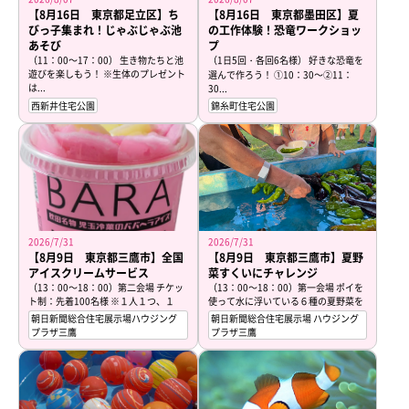
【8月16日 東京都足立区】ち
【8月16日 東京都墨田区】夏
びっ子集まれ！じゃぶじゃぶ池
の工作体験！恐竜ワークショッ
あそび
プ
（11：00～17：00） 生き物たちと池
（1日5回・各回6名様） 好きな恐竜を
遊びを楽しもう！ ※生体のプレゼント
選んで作ろう！ ①10：30～②11：
は...
30...
西新井住宅公園
錦糸町住宅公園
2026/7/31
2026/7/31
【8月9日 東京都三鷹市】全国
【8月9日 東京都三鷹市】夏野
アイスクリームサービス
菜すくいにチャレンジ
（13：00～18：00）第二会場 チケッ
（13：00～18：00）第一会場 ポイを
ト制：先着100名様 ※１人１つ、１
使って水に浮いている６種の夏野菜を
家...
上手...
朝日新聞総合住宅展示場ハウジング
朝日新聞総合住宅展示場 ハウジング
プラザ三鷹
プラザ三鷹