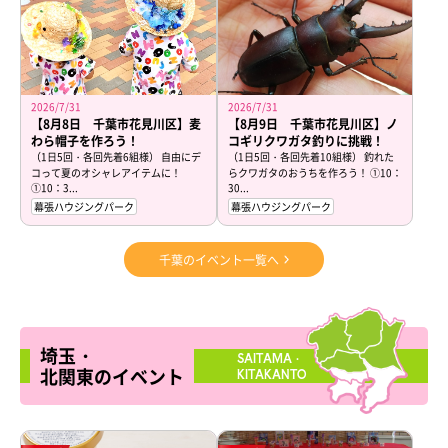
2026/7/31
2026/7/31
【8月8日 千葉市花見川区】麦
【8月9日 千葉市花見川区】ノ
わら帽子を作ろう！
コギリクワガタ釣りに挑戦！
（1日5回・各回先着6組様） 自由にデ
（1日5回・各回先着10組様） 釣れた
コって夏のオシャレアイテムに！
らクワガタのおうちを作ろう！ ①10：
①10：3...
30...
幕張ハウジングパーク
幕張ハウジングパーク
千葉のイベント一覧へ
埼玉・
SAITAMA・
北関東のイベント
KITAKANTO