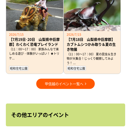
2026/7/15
2026/7/15
【7月19日･20日 山梨県中巨摩
【7月18日 山梨県中巨摩郡】
郡】わくわく恐竜プレイランド
カブトムシつかみ取り＆夏の生
（11：00～17：00） 家族みんなで楽
き物展
しめる遊び・体験がいっぱい！ ★トリ
（11：00～17：00） 夏の昆虫＆生き
ケ...
物が大集合！じっくり観察してみよ
う！ ...
昭和住宅公園
昭和住宅公園
甲信越のイベント一覧へ
その他エリアのイベント