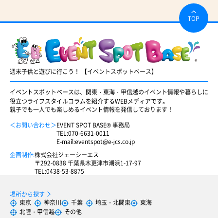
TOP
週末子供と遊びに行こう！ 【イベントスポットベース】
イベントスポットベースは、関東・東海・甲信越のイベント情報や暮らしに
役立つライフスタイルコラムを紹介するWEBメディアです。
親子でも一人でも楽しめるイベント情報を発信しております！
＜お問い合わせ＞
EVENT SPOT BASE® 事務局
TEL:
070-6631-0011
E-mail:
eventspot@e-jcs.co.jp
企画制作:
株式会社ジェーシーエス
〒292-0838 千葉県木更津市潮浜1-17-97
TEL:
0438-53-8875
場所から探す
東京
神奈川
千葉
埼玉・北関東
東海
北陸・甲信越
その他