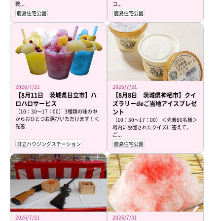
戦...
コ...
鹿島住宅公園
鹿島住宅公園
2026/7/31
2026/7/31
【8月11日 茨城県日立市】ハ
【8月8日 茨城県神栖市】クイ
ロハロサービス
ズラリーdeご当地アイスプレゼ
（10：30～17：00） 3種類の味の中
ント
からおひとつお選びいただけます！＜
（10：30～17：00） ＜先着80名様＞
先着...
場内に設置されたクイズに答えて、
ご...
日立ハウジングステーション
鹿島住宅公園
2026/7/31
2026/7/31