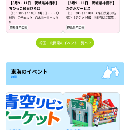
【8月9・11日 茨城県神栖市】
【8月9・11日 茨城県神栖市】
ちびっこ縁日ひろば
かき氷サービス
（10：30～17：00） 8月9日・・・〇
（10：30～17：00） ＜各日先着80名
様＞ 【チケット制】 ※配布はご家族...
射的 〇千本つり 〇水ヨーヨーつり
8...
鹿島住宅公園
鹿島住宅公園
埼玉・北関東のイベント一覧へ
東海のイベント
静岡
2026/7/13
2026/4/30