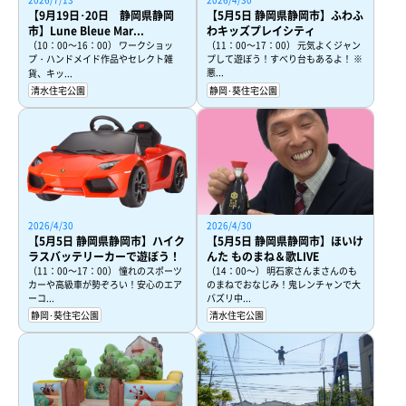
【9月19日･20日 静岡県静岡
【5月5日 静岡県静岡市】ふわふ
市】Lune Bleue Mar...
わキッズプレイシティ
（10：00～16：00） ワークショッ
（11：00～17：00） 元気よくジャン
プ・ハンドメイド作品やセレクト雑
プして遊ぼう！すべり台もあるよ！ ※
悪...
貨、キッ...
清水住宅公園
静岡･葵住宅公園
2026/4/30
2026/4/30
【5月5日 静岡県静岡市】ハイク
【5月5日 静岡県静岡市】ほいけ
ラスバッテリーカーで遊ぼう！
んた ものまね＆歌LIVE
（11：00～17：00） 憧れのスポーツ
（14：00～） 明石家さんまさんのも
カーや高級車が勢ぞろい！安心のエア
のまねでおなじみ！鬼レンチャンで大
ーコ...
バズリ中...
静岡･葵住宅公園
清水住宅公園