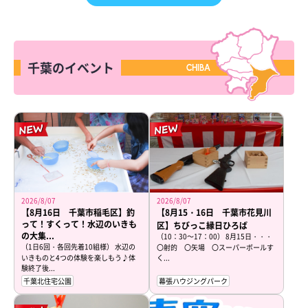
千葉のイベント
CHIBA
2026/8/07
2026/8/07
【8月16日 千葉市稲毛区】釣
【8月15・16日 千葉市花見川
って！すくって！水辺のいきも
区】ちびっこ縁日ひろば
の大集...
（10：30～17：00） 8月15日・・・
（1日6回・各回先着10組様） 水辺の
〇射的 〇矢場 〇スーパーボールす
いきものと4つの体験を楽しもう♪体
く...
験終了後...
千葉北住宅公園
幕張ハウジングパーク