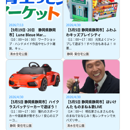
2026/7/13
2026/4/30
【9月19日･20日 静岡県静岡
【5月5日 静岡県静岡市】ふわふ
市】Lune Bleue Mar...
わキッズプレイシティ
（10：00～16：00） ワークショッ
（11：00～17：00） 元気よくジャン
プ・ハンドメイド作品やセレクト雑
プして遊ぼう！すべり台もあるよ！ ※
悪...
貨、キッ...
清水住宅公園
静岡･葵住宅公園
2026/4/30
2026/4/30
【5月5日 静岡県静岡市】ハイク
【5月5日 静岡県静岡市】ほいけ
ラスバッテリーカーで遊ぼう！
んた ものまね＆歌LIVE
（11：00～17：00） 憧れのスポーツ
（14：00～） 明石家さんまさんのも
カーや高級車が勢ぞろい！安心のエア
のまねでおなじみ！鬼レンチャンで大
ーコ...
バズリ中...
静岡･葵住宅公園
清水住宅公園