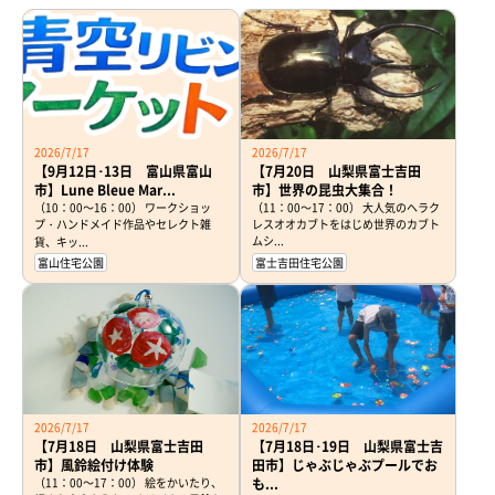
2026/7/17
2026/7/17
【9月12日･13日 富山県富山
【7月20日 山梨県富士吉田
市】Lune Bleue Mar...
市】世界の昆虫大集合！
（10：00～16：00） ワークショッ
（11：00～17：00） 大人気のヘラク
プ・ハンドメイド作品やセレクト雑
レスオオカブトをはじめ世界のカブト
ムシ...
貨、キッ...
富山住宅公園
富士吉田住宅公園
2026/7/17
2026/7/17
【7月18日 山梨県富士吉田
【7月18日･19日 山梨県富士吉
市】風鈴絵付け体験
田市】じゃぶじゃぶプールでお
（11：00～17：00） 絵をかいたり、
も...