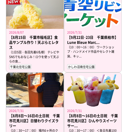
2026/8/07
2026/7/31
【8月15日 千葉市稲毛区】食
【9月22日･23日 千葉県柏市】
品サンプル作り！天ぷらとレタ
Lune Bleue Marc...
ス
（10：00～16：00） ワークショッ
プ・ハンドメイド作品やセレクト雑
（1日5回・各回先着6名様） テレビや
貨、キッ...
SNSでもおなじみ！ロウを使って天ぷ
らの食...
千葉北住宅公園
かしわ沼南住宅公園
2026/7/31
2026/7/31
【8月8日～16日の土日祝 千葉
【8月8日～16日の土日祝 千葉
市花見川区】日替わりクイズラ
市花見川区】ひんやりスイーツ
リー
サー...
（10：30～17：00） 場内6ヶ所のク
（10：30～17：00） ＜各日先着100