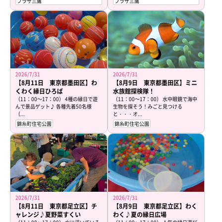
プラザ三鷹
プラザ三鷹
2026/7/31
2026/7/31
【8月11日 東京都墨田区】わ
【8月9日 東京都墨田区】ミニ
くわく縁日ひろば
水族館探検隊！
（11：00～17：00） 4種の縁日で遊
（11：00～17：00） 水中眼鏡で海中
んで景品ゲット♪ 各種先着50名様
生物を探そう！みごと見つける
（...
と・・・オ...
錦糸町住宅公園
錦糸町住宅公園
2026/7/31
2026/7/31
【8月11日 東京都足立区】チ
【8月9日 東京都足立区】わく
ャレンジ♪夏野菜すくい
わく♪夏の縁日広場