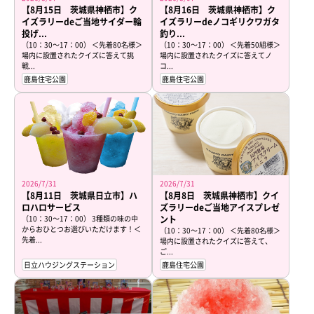
【8月15日 茨城県神栖市】ク
【8月16日 茨城県神栖市】ク
イズラリーdeご当地サイダー輪
イズラリーdeノコギリクワガタ
投げ...
釣り...
（10：30～17：00） ＜先着80名様＞
（10：30～17：00） ＜先着50組様＞
場内に設置されたクイズに答えて挑
場内に設置されたクイズに答えてノ
戦...
コ...
鹿島住宅公園
鹿島住宅公園
2026/7/31
2026/7/31
【8月11日 茨城県日立市】ハ
【8月8日 茨城県神栖市】クイ
ロハロサービス
ズラリーdeご当地アイスプレゼ
（10：30～17：00） 3種類の味の中
ント
からおひとつお選びいただけます！＜
（10：30～17：00） ＜先着80名様＞
先着...
場内に設置されたクイズに答えて、
ご...
日立ハウジングステーション
鹿島住宅公園