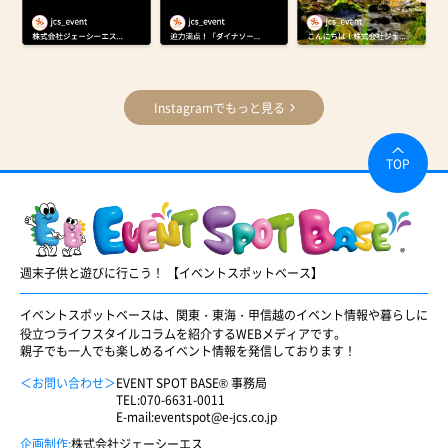
Instagramでもっと見る
TOP
週末子供と遊びに行こう！ 【イベントスポットベース】
イベントスポットベースは、関東・東海・甲信越のイベント情報や暮らしに
役立つライフスタイルコラムを紹介するWEBメディアです。
親子でも一人でも楽しめるイベント情報を発信しております！
＜お問い合わせ＞
EVENT SPOT BASE® 事務局
TEL:
070-6631-0011
E-mail:
eventspot@e-jcs.co.jp
企画制作:
株式会社ジェーシーエス