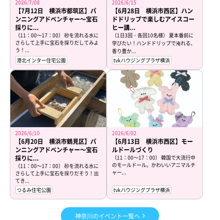
2026/7/08
2026/6/15
【7月12日 横浜市都筑区】パ
【6月28日 横浜市西区】ハン
ンニングアドベンチャー～宝石
ドドリップで楽しむアイスコー
採りに...
ヒー講...
（11：00～17：00） 砂を流れる水に
（1日3回・各回10名様） 夏本番前に
さらして上手に宝石を採りだしてみよ
学びたい！ハンドドリップで淹れる、
う！...
香り豊か...
港北インター住宅公園
tvkハウジングプラザ横浜
2026/6/10
2026/6/02
【6月20日 横浜市鶴見区】パ
【6月13日 横浜市西区】モー
ンニングアドベンチャー～宝石
ルドールづくり
採りに...
（11：00～17：00） 韓国で大流行中
のモールドール。かわいいアニマルチ
（11：00～17：00） 砂を流れる水に
ャー...
さらして上手に宝石を採りだそう！出
てき...
つるみ住宅公園
tvkハウジングプラザ横浜
神奈川のイベント一覧へ