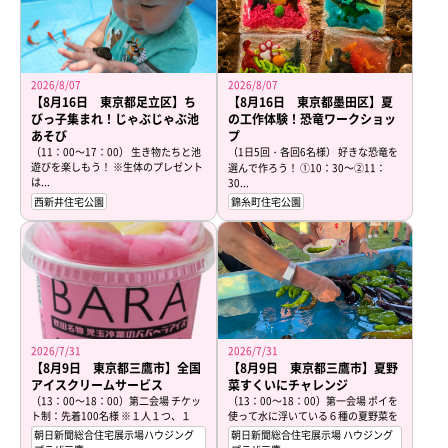
2026/8/07
2026/8/07
【8月16日 東京都足立区】ち
【8月16日 東京都墨田区】夏
びっ子集まれ！じゃぶじゃぶ池
の工作体験！恐竜ワークショッ
あそび
プ
（11：00～17：00） 生き物たちと池
（1日5回・各回6名様） 好きな恐竜を
遊びを楽しもう！ ※生体のプレゼント
選んで作ろう！ ①10：30～②11：
は...
30...
西新井住宅公園
錦糸町住宅公園
2026/7/31
2026/7/31
【8月9日 東京都三鷹市】全国
【8月9日 東京都三鷹市】夏野
アイスクリームサービス
菜すくいにチャレンジ
（13：00～18：00）第二会場 チケッ
（13：00～18：00）第一会場 ポイを
ト制：先着100名様 ※１人１つ、１
使って水に浮いている６種の夏野菜を
家...
上手...
朝日新聞総合住宅展示場ハウジング
朝日新聞総合住宅展示場 ハウジング