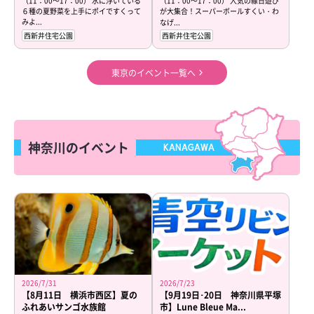
（11：00～17：00） 水に浮いている
（11：00～17：00） 人気の縁日遊び
６種の夏野菜を上手にポイですくって
が大集合！スーパーボールすくい・わ
みよ...
なげ...
西新井住宅公園
西新井住宅公園
東京のイベント一覧へ
神奈川のイベント
KANAGAWA
2026/7/31
2026/7/23
【8月11日 横浜市西区】夏の
【9月19日･20日 神奈川県平塚
ふれあいサンゴ水族館
市】Lune Bleue Ma...