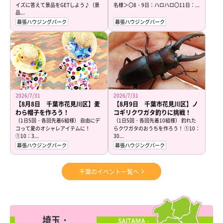
イズに答えて景品をGETしよう♪（景
名様＞〇8・9日：ハロハロ〇11日：...
品...
幕張ハウジングパーク
幕張ハウジングパーク
2026/7/31
2026/7/31
【8月8日 千葉市花見川区】麦
【8月9日 千葉市花見川区】ノ
わら帽子を作ろう！
コギリクワガタ釣りに挑戦！
（1日5回・各回先着6組様） 自由にデ
（1日5回・各回先着10組様） 釣れた
コって夏のオシャレアイテムに！
らクワガタのおうちを作ろう！ ①10：
①10：3...
30...
幕張ハウジングパーク
幕張ハウジングパーク
千葉のイベント一覧へ
埼玉・
SAITAMA・