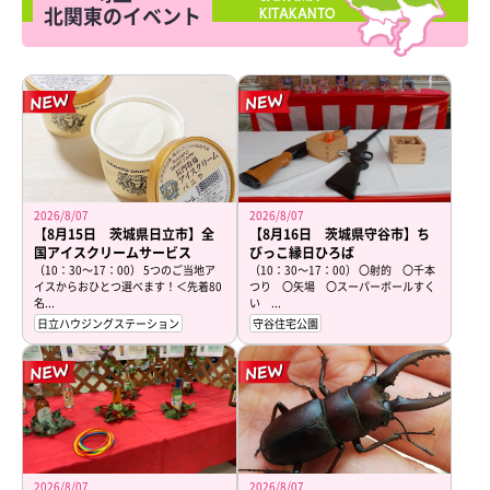
北関東のイベント
KITAKANTO
2026/8/07
2026/8/07
【8月15日 茨城県日立市】全
【8月16日 茨城県守谷市】ち
国アイスクリームサービス
びっこ縁日ひろば
（10：30～17：00） 5つのご当地ア
（10：30～17：00） 〇射的 〇千本
イスからおひとつ選べます！＜先着80
つり 〇矢場 〇スーパーボールすく
名...
い ...
日立ハウジングステーション
守谷住宅公園
2026/8/07
2026/8/07