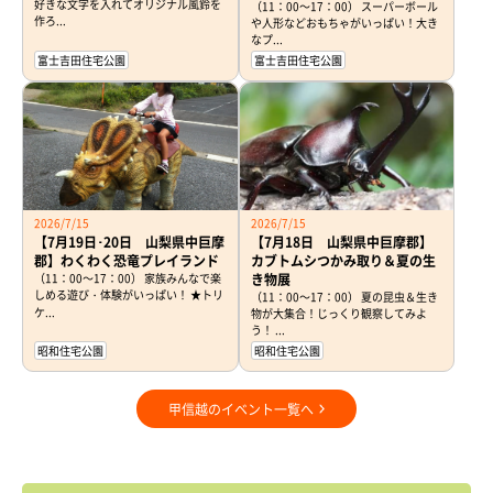
好きな文字を入れてオリジナル風鈴を
（11：00～17：00） スーパーボール
作ろ...
や人形などおもちゃがいっぱい！大き
なプ...
富士吉田住宅公園
富士吉田住宅公園
2026/7/15
2026/7/15
【7月19日･20日 山梨県中巨摩
【7月18日 山梨県中巨摩郡】
郡】わくわく恐竜プレイランド
カブトムシつかみ取り＆夏の生
（11：00～17：00） 家族みんなで楽
き物展
しめる遊び・体験がいっぱい！ ★トリ
（11：00～17：00） 夏の昆虫＆生き
ケ...
物が大集合！じっくり観察してみよ
う！ ...
昭和住宅公園
昭和住宅公園
甲信越のイベント一覧へ