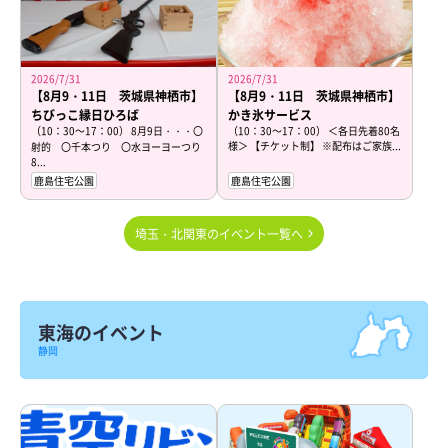
2026/7/31
2026/7/31
【8月9・11日 茨城県神栖市】
【8月9・11日 茨城県神栖市】
ちびっこ縁日ひろば
かき氷サービス
（10：30～17：00） 8月9日・・・〇
（10：30～17：00） ＜各日先着80名
様＞ 【チケット制】 ※配布はご家族...
射的 〇千本つり 〇水ヨーヨーつり
8...
鹿島住宅公園
鹿島住宅公園
埼玉・北関東のイベント一覧へ
東海のイベント
静岡