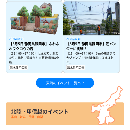
2026/4/30
2026/4/30
【5月5日 静岡県静岡市】ふわふ
【5月5日 静岡県静岡市】逆バン
わフクロウの森
ジーに挑戦！
（11：00～17：00） とんだり、跳ね
（11：00～17：00） ６ｍの高さまで
たり、元気に遊ぼう！ ※悪天候時は中
大ジャンプ！ ※対象年齢：３歳以上
断...
※...
清水住宅公園
清水住宅公園
東海のイベント一覧へ
北陸・甲信越のイベント
富山・新潟・長野・山梨