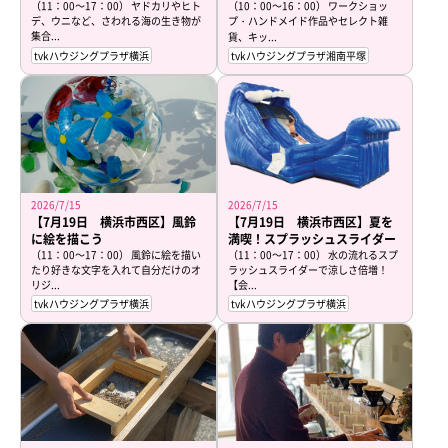
（11：00～17：00） ヤドカリやヒト
（10：00～16：00） ワークショッ
デ、ウニなど、さわれる海の生き物が
プ・ハンドメイド作品やセレクト雑
集合...
貨、キッ...
tvkハウジングプラザ横浜
tvkハウジングプラザ湘南平塚
2026/7/15
2026/7/15
【7月19日 横浜市西区】風鈴
【7月19日 横浜市西区】夏を
に絵を描こう
満喫！スプラッシュスライダー
（11：00～17：00） 風鈴に絵を描い
（11：00～17：00） 水の流れるスプ
たり好きな文字を入れて自分だけのオ
ラッシュスライダーで涼しさ倍増！
リジ...
【会...
tvkハウジングプラザ横浜
tvkハウジングプラザ横浜