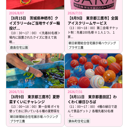
2026/8/07
2026/7/31
【8月15日 茨城県神栖市】ク
【8月9日 東京都三鷹市】全国
イズラリーdeご当地サイダー輪
アイスクリームサービス
投げ...
（13：00～18：00）第二会場 チケッ
ト制：先着100名様 ※１人１つ、１
（10：30～17：00） ＜先着80名様＞
家...
場内に設置されたクイズに答えて挑
戦...
朝日新聞総合住宅展示場ハウジング
鹿島住宅公園
プラザ三鷹
2026/7/31
2026/7/31
【8月9日 東京都三鷹市】夏野
【8月11日 東京都墨田区】わ
菜すくいにチャレンジ
くわく縁日ひろば
（13：00～18：00）第一会場 ポイを
（11：00～17：00） 4種の縁日で遊
使って水に浮いている６種の夏野菜を
んで景品ゲット♪ 各種先着50名様
上手...
（...
朝日新聞総合住宅展示場 ハウジング
プラザ三鷹
錦糸町住宅公園