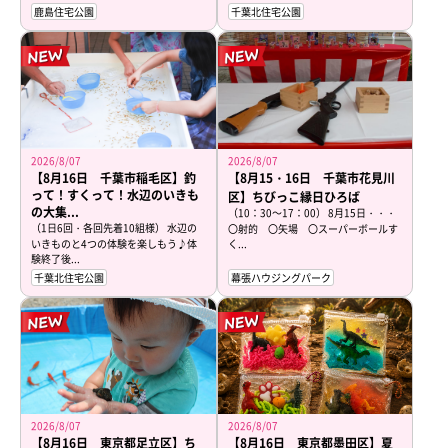
鹿島住宅公園
千葉北住宅公園
2026/8/07
2026/8/07
【8月16日 千葉市稲毛区】釣
【8月15・16日 千葉市花見川
って！すくって！水辺のいきも
区】ちびっこ縁日ひろば
の大集...
（10：30～17：00） 8月15日・・・
（1日6回・各回先着10組様） 水辺の
〇射的 〇矢場 〇スーパーボールす
いきものと4つの体験を楽しもう♪体
く...
験終了後...
千葉北住宅公園
幕張ハウジングパーク
2026/8/07
2026/8/07
【8月16日 東京都足立区】ち
【8月16日 東京都墨田区】夏