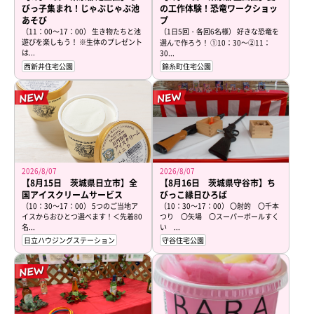
びっ子集まれ！じゃぶじゃぶ池
の工作体験！恐竜ワークショッ
あそび
プ
（11：00～17：00） 生き物たちと池
（1日5回・各回6名様） 好きな恐竜を
遊びを楽しもう！ ※生体のプレゼント
選んで作ろう！ ①10：30～②11：
は...
30...
西新井住宅公園
錦糸町住宅公園
2026/8/07
2026/8/07
【8月15日 茨城県日立市】全
【8月16日 茨城県守谷市】ち
国アイスクリームサービス
びっこ縁日ひろば
（10：30～17：00） 5つのご当地ア
（10：30～17：00） 〇射的 〇千本
イスからおひとつ選べます！＜先着80
つり 〇矢場 〇スーパーボールすく
名...
い ...
日立ハウジングステーション
守谷住宅公園