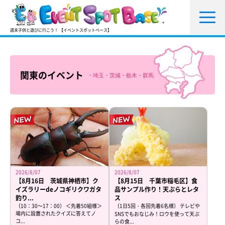
週末子供と遊びに行こう！ 【イベントスポットベース】
関東のイベント
東京・神奈川・千葉・埼玉・茨城・栃木・群馬
2026/8/07
2026/8/07
【8月16日 茨城県神栖市】ク
【8月15日 千葉市稲毛区】食
イズラリーdeノコギリクワガタ
品サンプル作り！天ぷらとレタ
釣り...
ス
（10：30～17：00） ＜先着50組様＞
（1日5回・各回先着6名様） テレビや
場内に設置されたクイズに答えてノ
SNSでもおなじみ！ロウを使って天ぷ
コ...
らの食...