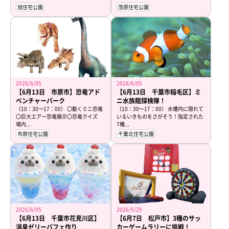
旭住宅公園
茂原住宅公園
2026/6/05
2026/6/05
【6月13日 市原市】恐竜アド
【6月13日 千葉市稲毛区】ミ
ベンチャーパーク
ニ水族館探検隊！
（10：30～17：00） 〇動くミニ恐竜
（10：30～17：00） 水槽内に隠れて
〇巨大エアー恐竜展示〇恐竜クイズ
いるいきものをさがそう！指定された
場内...
7種...
市原住宅公園
千葉北住宅公園
2026/6/05
2026/5/29
【6月13日 千葉市花見川区】
【6月7日 松戸市】3種のサッ
消臭ゼリーパフェ作り
カーゲームラリーに挑戦！