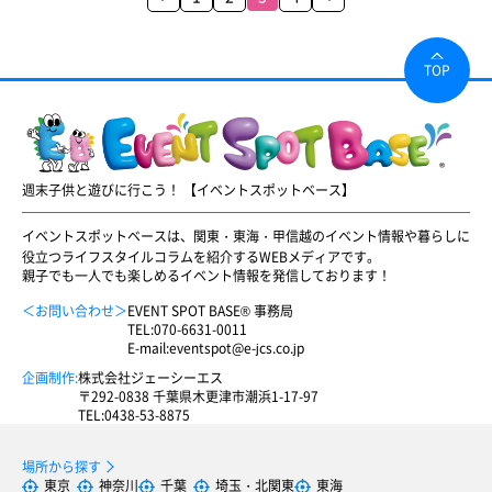
TOP
週末子供と遊びに行こう！ 【イベントスポットベース】
イベントスポットベースは、関東・東海・甲信越のイベント情報や暮らしに
役立つライフスタイルコラムを紹介するWEBメディアです。
親子でも一人でも楽しめるイベント情報を発信しております！
＜お問い合わせ＞
EVENT SPOT BASE® 事務局
TEL:
070-6631-0011
E-mail:
eventspot@e-jcs.co.jp
企画制作:
株式会社ジェーシーエス
〒292-0838 千葉県木更津市潮浜1-17-97
TEL:
0438-53-8875
場所から探す
東京
神奈川
千葉
埼玉・北関東
東海