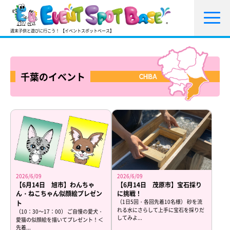
週末子供と遊びに行こう！ 【イベントスポットベース】
千葉のイベント
CHIBA
2026/6/09
2026/6/09
【6月14日 旭市】わんちゃ
【6月14日 茂原市】宝石採り
ん・ねこちゃん似顔絵プレゼン
に挑戦！
（1日5回・各回先着10名様） 砂を流
ト
れる水にさらして上手に宝石を採りだ
（10：30～17：00） ご自慢の愛犬・
してみよ...
愛猫の似顔絵を描いてプレゼント！＜
先着...