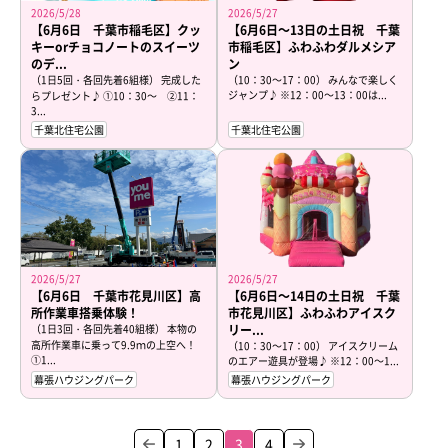
2026/5/28
2026/5/27
【6月6日 千葉市稲毛区】クッ
【6月6日～13日の土日祝 千葉
キーorチョコノートのスイーツ
市稲毛区】ふわふわダルメシア
のデ...
ン
（1日5回・各回先着6組様） 完成した
（10：30～17：00） みんなで楽しく
ジャンプ♪ ※12：00～13：00は...
らプレゼント♪ ①10：30～ ②11：
3...
千葉北住宅公園
千葉北住宅公園
2026/5/27
2026/5/27
【6月6日 千葉市花見川区】高
【6月6日～14日の土日祝 千葉
所作業車搭乗体験！
市花見川区】ふわふわアイスク
（1日3回・各回先着40組様） 本物の
リー...
高所作業車に乗って9.9ｍの上空へ！
（10：30～17：00） アイスクリーム
①1...
のエアー遊具が登場♪ ※12：00～1...
幕張ハウジングパーク
幕張ハウジングパーク
1
2
3
4